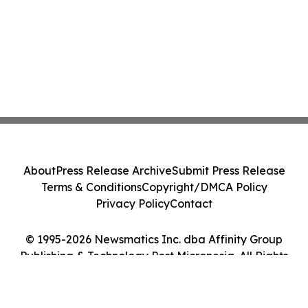
About
Press Release Archive
Submit Press Release
Terms & Conditions
Copyright/DMCA Policy
Privacy Policy
Contact
© 1995-2026 Newsmatics Inc. dba Affinity Group
Publishing & Technology Post Micronesia. All Rights
Reserved.
Cookie Settings / Your Privacy Choices