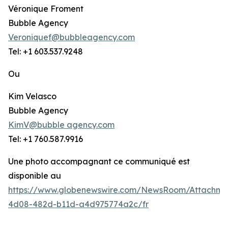
Véronique Froment
Bubble Agency
Veroniquef@bubbleagency.com
Tel: +1 603.537.9248
Ou
Kim Velasco
Bubble Agency
KimV@bubble agency.com
Tel: +1 760.587.9916
Une photo accompagnant ce communiqué est
disponible au
https://www.globenewswire.com/NewsRoom/Attachme
4d08-482d-b11d-a4d975774a2c/fr